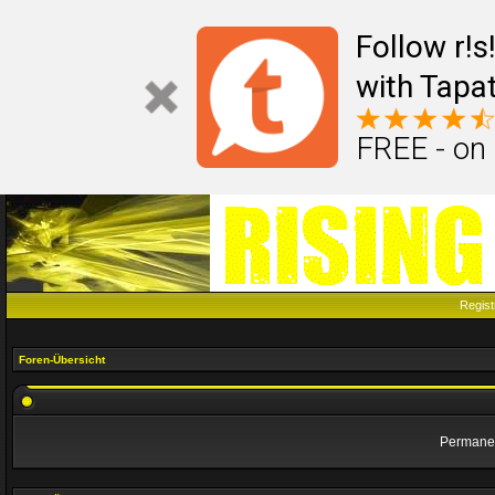
Follow r!
with Tapat
FREE - on
Regist
Foren-Übersicht
Permanen