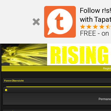
Follow r!
with Tapat
FREE - on
Regist
Foren-Übersicht
Permanen