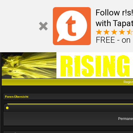
Follow r!
with Tapat
FREE - on
Regist
Foren-Übersicht
Permanen