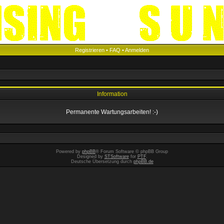
Registrieren
•
FAQ
•
Anmelden
Information
Permanente Wartungsarbeiten! :-)
Powered by
phpBB
® Forum Software © phpBB Group
Designed by
STSoftware
for
PTF
.
Deutsche Übersetzung durch
phpBB.de